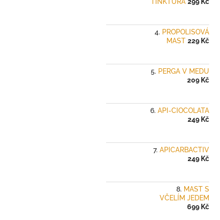
TINKTURA
299 Kč
PROPOLISOVÁ
MAST
229 Kč
PERGA V MEDU
209 Kč
API-CIOCOLATA
249 Kč
APICARBACTIV
249 Kč
MAST S
VČELÍM JEDEM
699 Kč