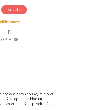
Do košíku
plňky stravy
ZEPTAT SE
book
m pomáhá chránit buňky těla proti
 udržuje optimální hladinu
 a napomáhá k udržení psychického