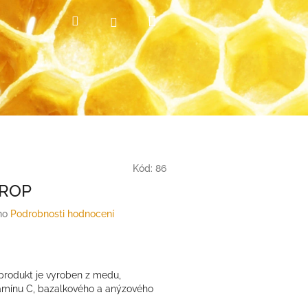
Nákupní
Hledat
Přihlášení
košík
Kód:
86
PROP
no
Podrobnosti hodnocení
rodukt je vyroben z medu,
tamínu C, bazalkového a anýzového