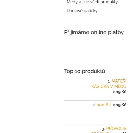
a
Medy a jiné včelí produkty
n
Dárkové balíčky
e
l
Přijímáme online platby
Top 10 produktů
MATEŘÍ
KAŠIČKA V MEDU
209 Kč
100 SIL
209 Kč
PROPOLIS