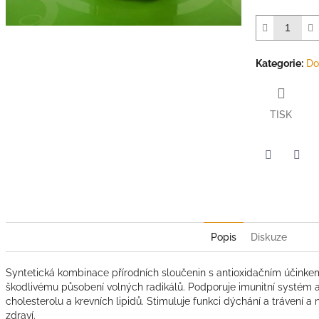
hvězdiček.
Kategorie
:
Do
TISK
Twitter
Face
Popis
Diskuze
Syntetická kombinace přírodních sloučenin s antioxidačním účinke
škodlivému působení volných radikálů. Podporuje imunitní systém a
cholesterolu a krevních lipidů. Stimuluje funkci dýchání a trávení
zdraví.