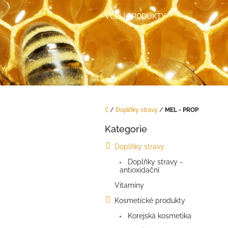
Přejít
na
VČELÍ PRODUKTY
obsah
Domů
/
Doplňky stravy
/
MEL - PROP
P
Kategorie
o
Přeskočit
kategorie
s
Doplňky stravy
t
Doplňky stravy -
r
antioxidační
a
n
Vitamíny
n
Kosmetické produkty
í
Korejská kosmetika
p