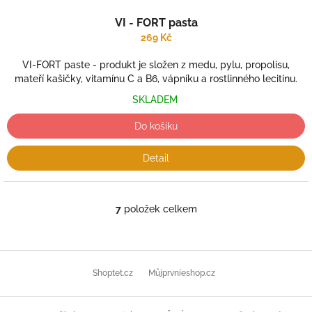
VI - FORT pasta
269 Kč
VI-FORT paste - produkt je složen z medu, pylu, propolisu,
mateří kašičky, vitamínu C a B6, vápníku a rostlinného lecitinu.
SKLADEM
Do košíku
Detail
7
položek celkem
O
v
l
á
Z
d
á
Shoptet.cz
Můjprvníeshop.cz
a
p
c
a
í