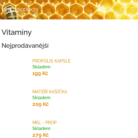
Přejít
Nák
Hledat
Přihlášení
na
VČELÍ PRODUKTY
obsah
koší
Vitamíny
Nejprodávanější
PROPOLIS KAPSLE
Skladem
199 Kč
MATEŘÍ KAŠÍČKA
Skladem
209 Kč
MEL - PROP
Skladem
279 Kč