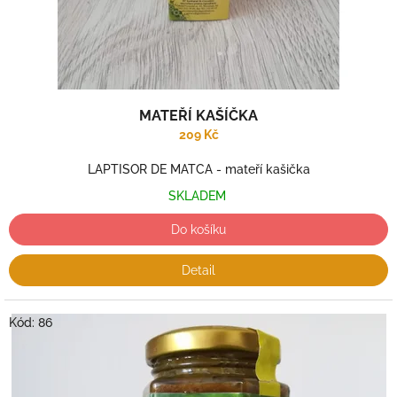
k
t
ů
MATEŘÍ KAŠÍČKA
209 Kč
LAPTISOR DE MATCA - mateří kašička
SKLADEM
Do košíku
Detail
Kód:
86