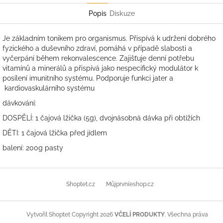
Popis
Diskuze
Je základním tonikem pro organismus. Přispívá k udržení dobrého
fyzického a duševního zdraví, pomáhá v případě slabosti a
vyčerpání během rekonvalescence. Zajišťuje denní potřebu
vitamínů a minerálů a přispívá jako nespecifický modulátor k
posílení imunitního systému. Podporuje funkci jater a
kardiovaskulárního systému
dávkování:
DOSPĚLÍ: 1 čajová lžička (5g), dvojnásobná dávka při obtížích
DĚTI: 1 čajová lžička před jídlem
balení: 200g pasty
Z
á
Shoptet.cz
Můjprvníeshop.cz
p
a
t
Copyright 2026
VČELÍ PRODUKTY
. Všechna práva
Vytvořil Shoptet