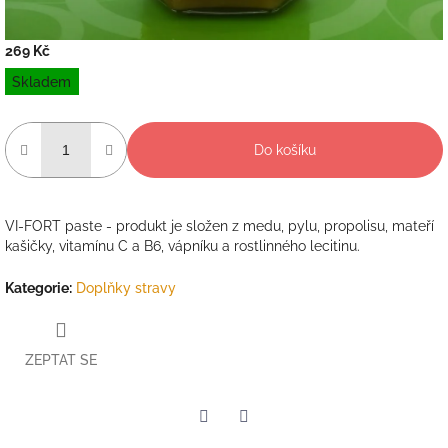
269 Kč
Měrná
Skladem
cena:
Do košíku
VI-FORT paste - produkt je složen z medu, pylu, propolisu, mateří
kašičky, vitamínu C a B6, vápníku a rostlinného lecitinu.
Kategorie
:
Doplňky stravy
ZEPTAT SE
Twitter
Facebook