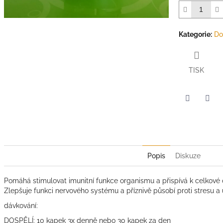
hvězdiček.
Kategorie
:
Do
TISK
Twitter
Face
Popis
Diskuze
Pomáhá stimulovat imunitní funkce organismu a přispívá k celkové o
Zlepšuje funkci nervového systému a příznivě působí proti stresu a
dávkování:
DOSPĚLÍ: 10 kapek 3x denně nebo 30 kapek za den