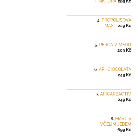
TINKTURA
299 Kč
PROPOLISOVÁ
MAST
229 Kč
PERGA V MEDU
209 Kč
API-CIOCOLATA
249 Kč
APICARBACTIV
249 Kč
MAST S
VČELÍM JEDEM
699 Kč