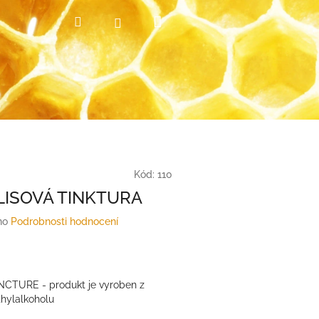
Nákupní
Hledat
Přihlášení
košík
Kód:
110
ISOVÁ TINKTURA
no
Podrobnosti hodnocení
CTURE - produkt je vyroben z
thylalkoholu