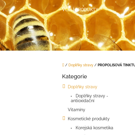
Přejít
na
VČELÍ PRODUKTY
obsah
Domů
/
Doplňky stravy
/
PROPOLISOVÁ TINKT
P
Kategorie
o
Přeskočit
kategorie
s
Doplňky stravy
t
Doplňky stravy -
r
antioxidační
a
n
Vitamíny
n
Kosmetické produkty
í
Korejská kosmetika
p