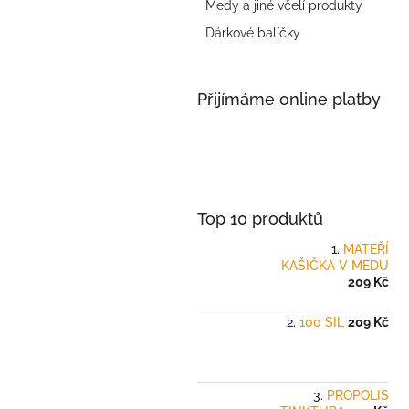
a
Medy a jiné včelí produkty
n
Dárkové balíčky
e
l
Přijímáme online platby
Top 10 produktů
MATEŘÍ
KAŠIČKA V MEDU
209 Kč
100 SIL
209 Kč
PROPOLIS