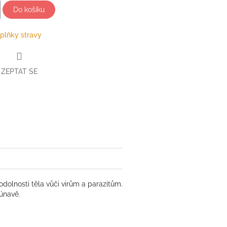
Do košíku
plňky stravy
ZEPTAT SE
book
dolnosti těla vůči virům a parazitům.
 únavě.