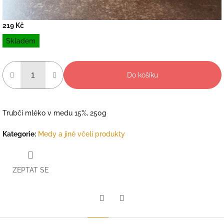
219 Kč
Měrná
Skladem
cena:
Do košíku
Trubčí mléko v medu 15%, 250g
Kategorie
:
Medy a jiné včelí produkty
ZEPTAT SE
Twitter
Facebook